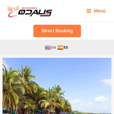
Skip
Menú
to
content
Direct Booking
EN
ES