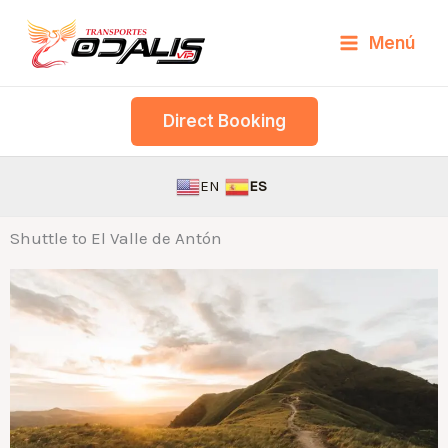
Skip
Menú
to
content
Direct Booking
EN
ES
Shuttle to El Valle de Antón