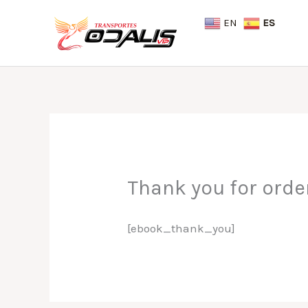
Skip
EN
ES
to
content
Thank you for orde
[ebook_thank_you]